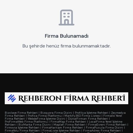
Firma Bulunamadı
Bu şehirde henüz firma bulunmamaktadır.
Bizclave Firma Rehberi
|
Bizquora Firma Dizini
|
Profilya İşletme Rehberi
|
Zeymedya
Firma Rehberi
|
Profica Firma Platformu
|
Markify360 Firma Listesi
|
Firmalio Yerel
Firma Rehberi
|
WebdeFirma İşletme Dizini
|
DijitalFirman Firma Rehberi
|
ProFirmaWeb Firma Platformu
|
FirmaMap Firma Rehberi
|
LocalFirma Yerel İşletme
Rehberi
|
BizMarka Firma Dizini
|
Maplafi Firma Rehberi
|
FirmaEvreni Firma Rehberi
|
Firmovia İşletme Rehberi
|
FirmaHaritam Firma Rehberi
|
FirmaPusula Firma Dizini
|
FirmaYolu Firma Rehberi
|
FirmaListe İşletme Rehberi
|
FirmaAdres Firma Rehberi
|