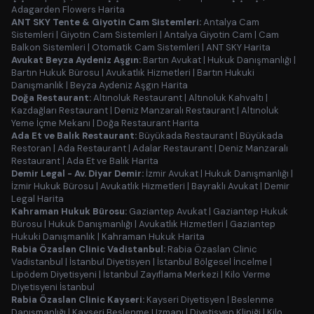
Adagarden Flowers Harita
ANT SKY Tente & Giyotin Cam Sistemleri:
Antalya Cam
Sistemleri
|
Giyotin Cam Sistemleri
|
Antalya Giyotin Cam
|
Cam
Balkon Sistemleri
|
Otomatik Cam Sistemleri
|
ANT SKY Harita
Avukat Beyza Aydeniz Aşgın:
Bartın Avukat
|
Hukuk Danışmanlığı
|
Bartın Hukuk Bürosu
|
Avukatlık Hizmetleri
|
Bartın Hukuki
Danışmanlık
|
Beyza Aydeniz Aşgın Harita
Doğa Restaurant:
Altınoluk Restaurant
|
Altınoluk Kahvaltı
|
Kazdağları Restaurant
|
Deniz Manzaralı Restaurant
|
Altınoluk
Yeme İçme Mekanı
|
Doğa Restaurant Harita
Ada Et ve Balık Restaurant:
Büyükada Restaurant
|
Büyükada
Restoran
|
Ada Restaurant
|
Adalar Restaurant
|
Deniz Manzaralı
Restaurant
|
Ada Et ve Balık Harita
Demir Legal - Av. Diyar Demir:
İzmir Avukat
|
Hukuk Danışmanlığı
|
İzmir Hukuk Bürosu
|
Avukatlık Hizmetleri
|
Bayraklı Avukat
|
Demir
Legal Harita
Kahraman Hukuk Bürosu:
Gaziantep Avukat
|
Gaziantep Hukuk
Bürosu
|
Hukuk Danışmanlığı
|
Avukatlık Hizmetleri
|
Gaziantep
Hukuki Danışmanlık
|
Kahraman Hukuk Harita
Rabia Özaslan Clinic Vadistanbul:
Rabia Özaslan Clinic
Vadistanbul
|
İstanbul Diyetisyen
|
İstanbul Bölgesel İncelme
|
Lipödem Diyetisyeni
|
İstanbul Zayıflama Merkezi
|
Kilo Verme
Diyetisyeni İstanbul
Rabia Özaslan Clinic Kayseri:
Kayseri Diyetisyen
|
Beslenme
Danışmanlığı
|
Kayseri Beslenme Uzmanı
|
Diyetisyen Kliniği
|
Kilo