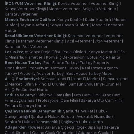
İKONYUM Veteriner Kliniği:
Konya Veteriner
|
Veteriner Kliniği
|
Konya Veteriner Kliniği
|
Meram Veteriner
|
Selçuklu Veteriner
|
Karatay Veteriner
Manoir Enchante Coiffeur:
Konya Kuaför
|
Kadın Kuaförü
|
Meram
Kuaför
|
Bayan Kuaförü
|
Konya Bayan Kuaförü
|
Manoir Enchante
Harita
Resul Ülkümen Veteriner Kliniği:
Karaman Veteriner
|
Veteriner
Kliniği
|
Karaman Veteriner Kliniği
|
Acil Veteriner
|
7/24 Veteriner
|
Karaman Acil Veteriner
Lotus Proje:
Konya Proje Ofisi
|
Proje Ofisleri
|
Konya Mimarlık Ofisi
|
İç Mimarlık Hizmetleri
|
Konya İç Dekorasyon
|
Lotus Proje Harita
Best House Turkey:
Real Estate Turkey
|
Turkey Property
Consultant
|
Property Investment Turkey
|
Real Estate Agency
Turkey
|
Property Advisor Turkey
|
Best House Turkey Maps
A.L.Ç. Endüstriyel:
Samsun İkinci El
|
İkinci El Market
|
Samsun İkinci
El Market
|
Sıfır ve İkinci El Ürünler
|
Samsun Endüstriyel Ürünler
|
A.L.Ç. Endüstriyel Harita
Endura Sakarya:
Sakarya Cam Filmi
|
Oto Cam Filmi
|
Araç Cam
Filmi Uygulaması
|
Profesyonel Cam Filmi
|
Sakarya Oto Cam Filmi
|
Endura Sakarya Harita
Çağlayan Hukuk Danışmanlık:
Şanlıurfa Avukat
|
Hukuk
Danışmanlığı
|
Şanlıurfa Hukuk Bürosu
|
Avukatlık Hizmetleri
|
Şanlıurfa Hukuki Danışmanlık
|
Çağlayan Hukuk Harita
Adagarden Flowers:
Sakarya Çiçekçi
|
Çiçek Siparişi
|
Sakarya
Çiçek Siparişi
|
Online Çiçek Gönderimi
|
Adapazarı Çiçekçi
|