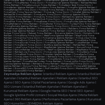
LocalFirmalar Yerel Firma Rehberi
|
FirmaPlatform İşletme Dizini
|
RehberPro Firma
Rehberi
|
FirmaMerkez Firma Dizini
|
FirmaKaynak İşletme Rehberi
|
RehberMerkez
Firma Rehberi
|
FirmaKonumum Firma Rehberi
|
FirmaSemt Yerel Firma Dizini
|
FirmaYerleri İşletme Rehberi
|
FirmaSehir Firma Rehberi
|
FirmaPro İşletme Rehberi
|
FirmaRehberiTR Firma Dizini
|
Firmoria Firma Rehberi
|
EniyiFirmaTR İşletme Rehberi
|
FirmaOneri Firma Tavsiye Rehberi
|
FirmaLog Firma Dizini
|
FirmaSet İşletme Rehberi
|
RehberON Firma Rehberi
|
FirmaLens Firma Dizini
|
Dizinist İşletme Dizini
|
FirmaGrid Firma Rehberi
|
FirmaCity Firma Dizini
|
RehberCity İşletme Rehberi
|
DizinSite Firma Rehberi
|
RehberHub Firma Dizini
|
FirmaNest İşletme Rehberi
|
FirmaPilot Firma Rehberi
|
FirmaBaseo Firma Dizini
|
FirmaPulseo İşletme Rehberi
|
FirmaRehberist Firma Rehberi
|
FirmaPorter Firma Dizini
|
TurkeyFirms Firma Rehberi
|
FirmaPortalio İşletme Rehberi
|
FirmaSearch Firma Dizini
|
Dizinra Firma Rehberi
|
FirmaPlaneo İşletme Rehberi
|
FirmaLocate Firma Dizini
|
Rehberis Firma Rehberi
|
FirmaLinker İşletme Rehberi
|
FirmaROA Firma Rehberi
|
DijiFirma İşletme Rehberi
|
Bulpar Firma Dizini
|
Rebset Firma Rehberi
|
BizLenta İşletme Dizini
|
Dijitalio Firma
Rehberi
|
FirmaPorta Firma Dizini
|
WebFirmio İşletme Rehberi
|
MapFirma Firma
Rehberi
|
FirmaVita Firma Dizini
|
FirmaArena İşletme Rehberi
|
FirmaLinka Firma
Rehberi
|
FirmaBulut Firma Dizini
|
FirmaKey İşletme Rehberi
|
FirmaNokta Firma
Rehberi
|
FirmaDurak Firma Dizini
|
FirmaRota İşletme Rehberi
|
LokalRehber Firma
Rehberi
|
FirmaYerim Firma Dizini
|
BizMora İşletme Rehberi
|
RehberNeti Firma
Rehberi
|
LokalFirma Firma Dizini
|
MapRehber İşletme Rehberi
|
KonumFirma Firma
Rehberi
|
KonumRehber Firma Dizini
|
WebFira İşletme Rehberi
|
MapNokta Firma
Rehberi
|
RehberLine Firma Dizini
|
FirmaLinko İşletme Rehberi
|
FirmaTekno Firma
Rehberi
|
FirmaRoid Firma Dizini
|
FirmaVeri İşletme Rehberi
|
FirmaSayfa Firma
Rehberi
|
FirmaListem Firma Rehberi
|
Rehbora Firma Dizini
|
FirmaRadar İşletme
Rehberi
|
FirmaClouds Firma Rehberi
|
FirmaWorlds Firma Dizini
|
FirmaRehberTR
İşletme Rehberi
|
FirmaRehberTurkey Firma Rehberi
|
FirmaListPro Firma Dizini
|
Listivoa İşletme Rehberi
|
Rehberio Firma Rehberi
|
Rehbera360 Firma Dizini
|
Diziora
İşletme Rehberi
|
Dizivia Firma Rehberi
|
Lokoria Firma Dizini
|
Firmora360 İşletme
Rehberi
|
Bizora360 Firma Rehberi
|
ProFirma360 Firma Dizini
|
Markora360 İşletme
Rehberi
|
Listora360 Firma Rehberi
|
Zeymedya Reklam Ajansı:
İstanbul Reklam Ajansı
|
İstanbul Reklam
Ajansları
|
İstanbul Reklam Ajansları
|
Reklam Ajansı
|
İstanbul SEO
Ajansı
|
SEO Ajansı
|
Dijital Pazarlama Ajansı
|
Google Ads Ajansı
|
SEO Uzmanı
|
İstanbul Reklam Ajansları
|
Reklam Ajansları
|
Kurumsal Reklam Ajansı
|
Google Harita SEO
|
Yerel SEO Ajansı
|
Google İşletme Profili Uzmanı
|
Sosyal Medya Ajansı
|
Meta Reklam
Ajansı
|
360 Reklam Ajansı
|
Performans Pazarlama Ajansı
|
Kurumsal
SEO Hizmetleri
|
ZEYMEDYA Reklam Ajansı